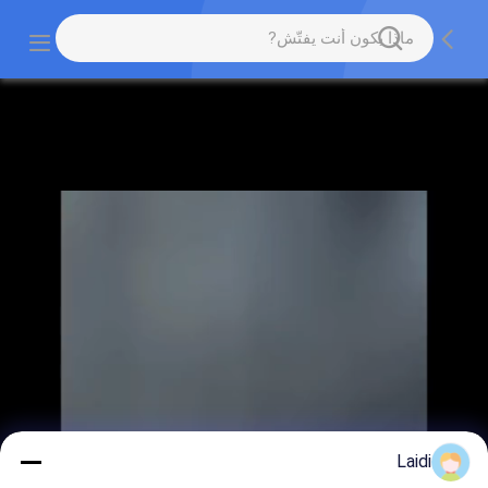
Laidi