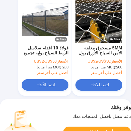
5MM مسحوق مغلفة
فولاذ 10 أقدام سلاسل
الأمن السياج الأزرق رول
الربط السياج بوابة تجميع
سلسلة وصلة الماس
سلاسل الربط الأمن
الأسعار:
US$2-US$50
الأسعار:
US$2-US$50
شبكة السياج شبكة
السور المستدام
200 مترا مربعا
MOQ:
200 مترا مربعا
MOQ:
أحصل على آخر سعر
أحصل على آخر سعر
ﺎﺘﺼﻟ ﺍﻶﻧ
ﺎﺘﺼﻟ ﺍﻶﻧ
وفر وقتك
دعنا نتصل بأفضل المنتجات معك.