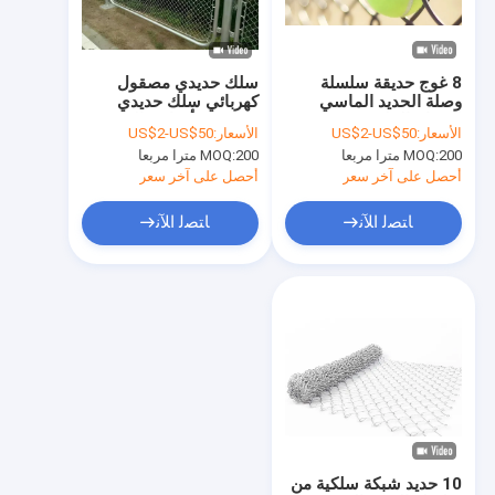
حولنا
جولة في المصنع
8 غوج حديقة سلسلة
سلك حديدي مصقول
وصلة الحديد الماسي
كهربائي سلك حديدي
مراقبة الجودة
للسياج الملعب
حديدي 8 أقدام عالية
الأسعار:
US$2-US$50
الأسعار:
US$2-US$50
200 مترا مربعا
MOQ:
200 مترا مربعا
MOQ:
اتصل بنا
أحصل على آخر سعر
أحصل على آخر سعر
أخبار
ﺎﺘﺼﻟ ﺍﻶﻧ
ﺎﺘﺼﻟ ﺍﻶﻧ
الحالات
اطلب عرض أسعار
سياج شبكي من الأسلاك المعدنية
السياج المؤقت المعدني
10 حديد شبكة سلكية من