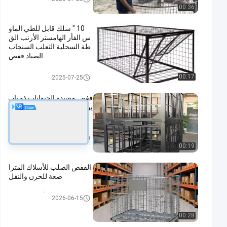
00:36
10 " سلك قابل للطي الماو
س الفأر الهامستر الأرنب الق
طة السحلية الثعلب السنجاب
الصياد قفص
قفص مصيدة للحيوانات
00:17
2025-07-25
قفص مصيدة الحيوانات ذو باب
ين 2.2M قفص الحيوانات البري
ة الكبيرة القابلة للطي
قفص مصيدة للحيوانات
2025-05-23
00:19
القفص الصلب للأسلاك المترا
صعة للخزن والنقل
سلة الأسلاك الشبكية
2026-06-15
00:28