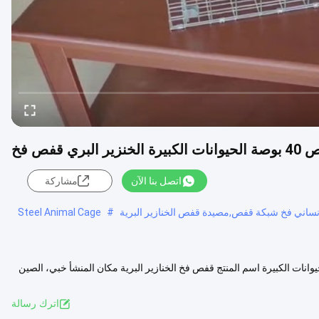
قفص فخ
اتصل بنا الآن
مشاركة
إنساني فخ شبكة قفص,مصيدة قفص الخنازير البرية
#
Steel Animal Cage
يدة قفص خنزير بري للحيوانات الكبيرة اسم المنتج قفص فخ الخنازير البرية مكان المنشأ خبي، الصين
عرض المزيد
اترك رسالة