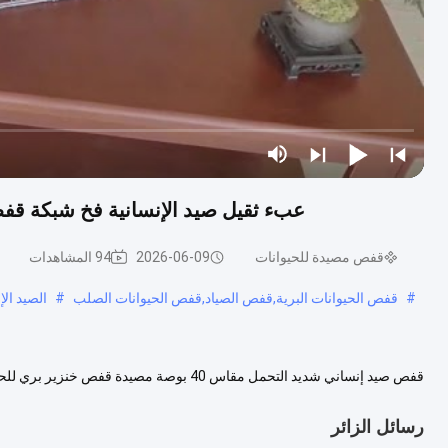
عبء ثقيل صيد الإنسانية فخ شبكة قفص 40 بوصة الحيوانات الكبيرة الخنزير البري 
قفص مصيدة للحيوانات
2026-06-09
94 المشاهدات
#
قفص الحيوانات البرية,قفص الصياد,قفص الحيوانات الصلب
#
الصيد ال
قفص صيد إنساني شديد التحمل مقاس 40 بوصة مص
التشطيب طلاء مسحوق سعة 1 سمات مخزون مادة فولاذ منخفض الكربون الاس...
رسائل الزائر