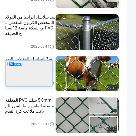
00:48
سد سلاسل الرابط من الفولاذ
المنخفض الكربون المغطى بـ
PVC مع شبكة ماسة 2 "لسيا
ج الحديقة
سلسلة ربط السور
00:20
2026-06-11
سدّ السلسلة المغطى بالبي.
في.سي يقدم مقاومة للتآكل
وأداء طويل الأمد
سلسلة ربط السور
2026-06-11
00:24
5.0mm سلك PVC المغلفة
سلسلة الماس ربط السور للم
لاعب ملاعب كرة القدم
سلسلة ربط السور
2026-06-11
00:12