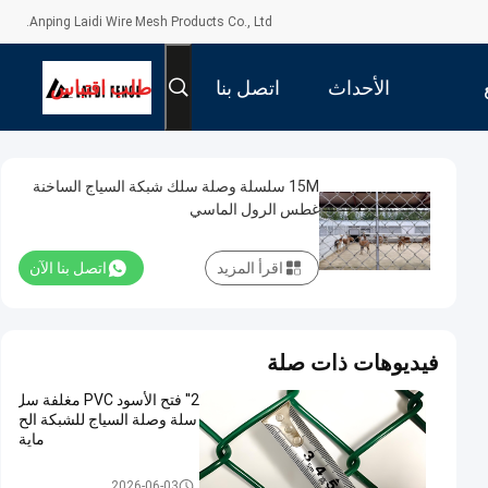
Anping Laidi Wire Mesh Products Co., Ltd.
الأحداث
اتصل بنا
طلب اقتباس
15M سلسلة وصلة سلك شبكة السياج الساخنة
غطس الرول الماسي
اقرأ المزيد
اتصل بنا الآن
فيديوهات ذات صلة
2'' فتح الأسود PVC مغلفة سل
سلة وصلة السياج للشبكة الح
ماية
سلسلة ربط السور
2026-06-03