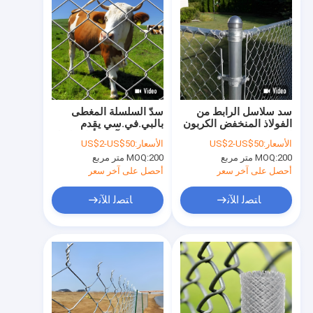
سد سلاسل الرابط من
سدّ السلسلة المغطى
الفولاذ المنخفض الكربون
بالبي.في.سي يقدم
المغطى بـ PVC مع شبكة
مقاومة للتآكل وأداء طويل
الأسعار:
US$2-US$50
الأسعار:
US$2-US$50
ماسة 2 "لسياج الحديقة
الأمد
200 متر مربع
MOQ:
200 متر مربع
MOQ:
أحصل على آخر سعر
أحصل على آخر سعر
ﺎﺘﺼﻟ ﺍﻶﻧ
ﺎﺘﺼﻟ ﺍﻶﻧ
الصفحة الرئيسية
المنتجات
برنامج VR