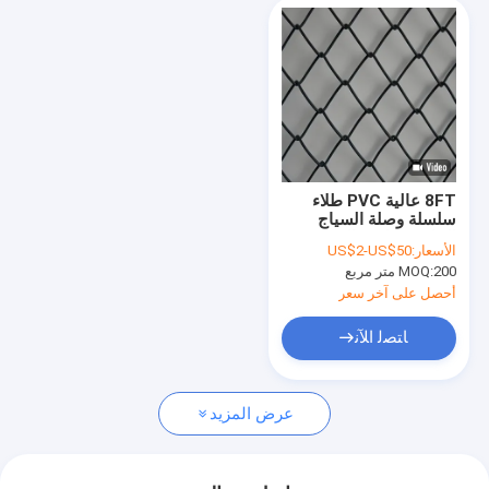
8FT عالية PVC طلاء
سلسلة وصلة السياج
الماسية ملعب التنس
الأسعار:
US$2-US$50
السياج شبكة
200 متر مربع
MOQ:
أحصل على آخر سعر
ﺎﺘﺼﻟ ﺍﻶﻧ
عرض المزيد