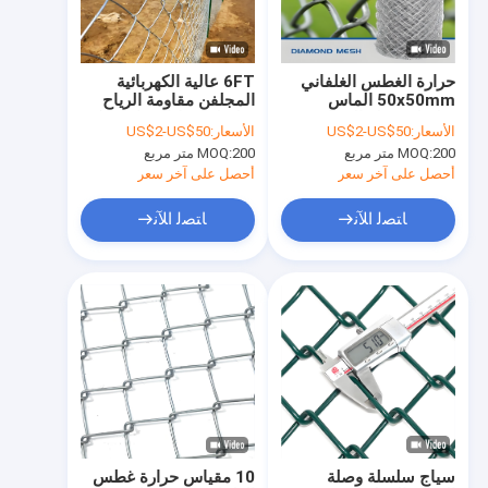
حولنا
جولة في المصنع
حرارة الغطس الغلفاني
6FT عالية الكهربائية
50x50mm الماس
المجلفن مقاومة الرياح
مراقبة الجودة
سلسلة وصلة السياج
سلسلة ربط السياج شبكة
الأسعار:
US$2-US$50
الأسعار:
US$2-US$50
للاستخدام الزراعي
سلكية لفة
200 متر مربع
MOQ:
200 متر مربع
MOQ:
اتصل بنا
أحصل على آخر سعر
أحصل على آخر سعر
أخبار
ﺎﺘﺼﻟ ﺍﻶﻧ
ﺎﺘﺼﻟ ﺍﻶﻧ
الحالات
اطلب عرض أسعار
سياج شبكي من الأسلاك المعدنية
السياج المؤقت المعدني
سياج سلسلة وصلة
10 مقياس حرارة غطس