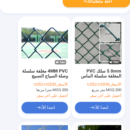
أعط متطلباتك
5.0mm سلك PVC
4MM PVC مغلفة سلسلة
المغلفة سلسلة الماس
وصلة السياج النسيج
ربط السور للملاعب
الماس سلسلة وصلة
الأسعار:
US$2-US$50
الأسعار:
US$2-US$50
ملاعب كرة القدم
شبكة السياج
200 متر مربع
MOQ:
200 مترا مربعا
MOQ:
أحصل على آخر سعر
أحصل على آخر سعر
ﺎﺘﺼﻟ ﺍﻶﻧ
ﺎﺘﺼﻟ ﺍﻶﻧ