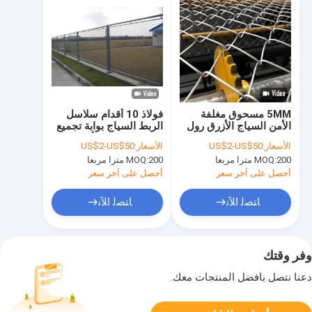
5MM مسحوق مغلفة
فولاذ 10 أقدام سلاسل
الأمن السياج الأزرق رول
الربط السياج بوابة تجميع
سلسلة وصلة الماس
سلاسل الربط الأمن
الأسعار:
US$2-US$50
الأسعار:
US$2-US$50
شبكة السياج شبكة
السور المستدام
200 مترا مربعا
MOQ:
200 مترا مربعا
MOQ:
أحصل على آخر سعر
أحصل على آخر سعر
ﺎﺘﺼﻟ ﺍﻶﻧ
ﺎﺘﺼﻟ ﺍﻶﻧ
وفر وقتك
دعنا نتصل بأفضل المنتجات معك.