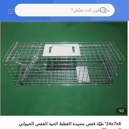
5
/
2
24x7x8' طيّة قفص مصيدة القطط الحية القفص الحيواني