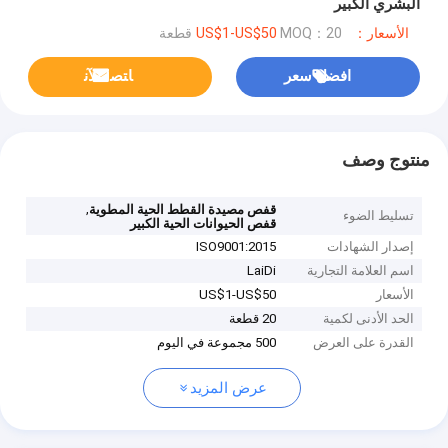
البشري الكبير
الأسعار：US$1-US$50
MOQ：20 قطعة
افضل سعر
ﺎﺘﺼﻟ ﺍﻶﻧ
منتوج وصف
,
قفص مصيدة القطط الحية المطوية
تسليط الضوء
قفص الحيوانات الحية الكبير
إصدار الشهادات
ISO9001:2015
اسم العلامة التجارية
LaiDi
الأسعار
US$1-US$50
الحد الأدنى لكمية
20 قطعة
القدرة على العرض
500 مجموعة في اليوم
عرض المزيد