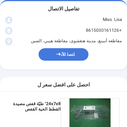
تفاصيل الاتصال
Miss. Lisa
+8615030161126
مقاطعة أنبينغ، مدينة هنغشوى، مقاطعة هيبي، الصين
ﺎﺘﺼﻟ ﺍﻶﻧ
احصل على افضل سعر ل
24x7x8' طيّة قفص مصيدة
القطط الحية القفص
الحيواني البشري الكبير