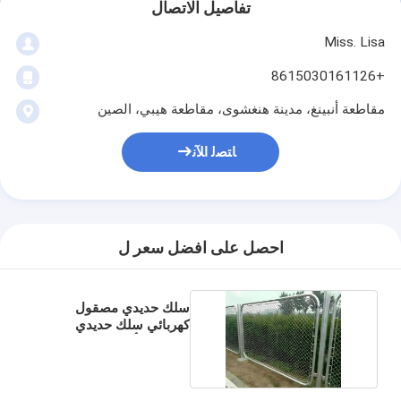
تفاصيل الاتصال
Miss. Lisa
+8615030161126
مقاطعة أنبينغ، مدينة هنغشوى، مقاطعة هيبي، الصين
ﺎﺘﺼﻟ ﺍﻶﻧ
احصل على افضل سعر ل
سلك حديدي مصقول
كهربائي سلك حديدي
حديدي 8 أقدام عالية