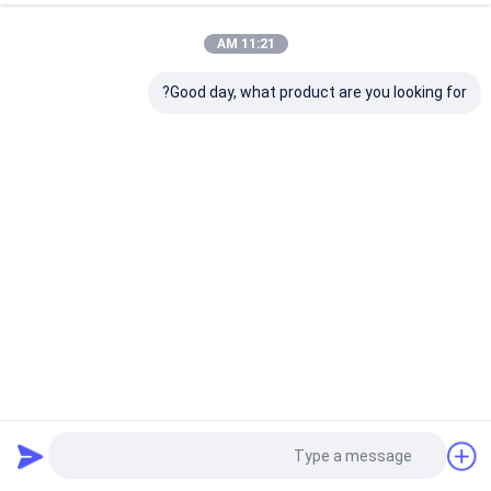
11:21 AM
Good day, what product are you looking for?
السياج المليء بالبوليستر البوليدر للخارج الحديقة السكنية الحديقة
المعدنية لحام
سياج شبكي من الأسلاك المعدنية
2025-10-16
3 المشاهدات