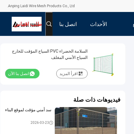
Anping Laidi Wire Mesh Products Co., Ltd.
الأحداث
اتصل بنا
طلب اقتباس
السلامة الخضراء PVC السياج المؤقت للخارج
السياج الأمني المغلف
اقرأ المزيد
اتصل بنا الآن
فيديوهات ذات صلة
سد أمني مؤقت لموقع البناء
السياج المؤقت المعدني
2026-03-23