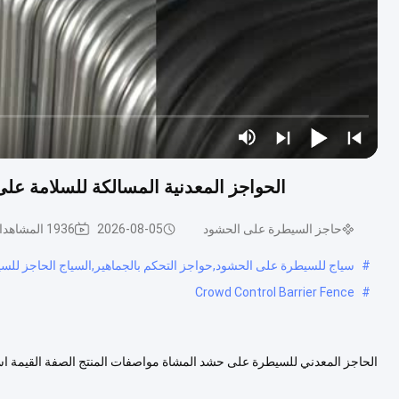
الحواجز المعدنية المسالكة للسلامة على
حاجز السيطرة على الحشود
2026-08-05
1936 المشاهدات
#
سياج للسيطرة على الحشود,حواجز التحكم بالجماهير,السياج الحاجز لل
Crowd Control Barrier Fence
#
الحاجز المعدني للسيطرة على حشد المشاة مواصفات المنتج الصفة القيمة اسم ا
مستدير معالجة السطح غليان غليان ساخن اللون الفضة مكان المنشأ ه...
عرض 