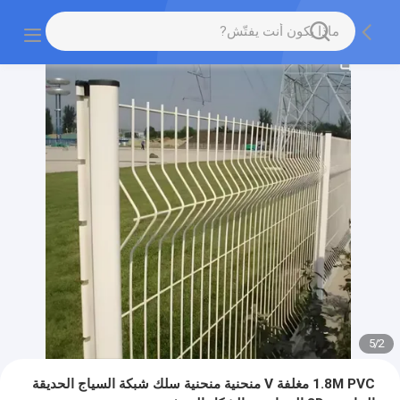
5
/
2
1.8M PVC مغلفة V منحنية منحنية سلك شبكة السياج الحديقة