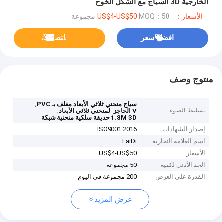
الخارجية 3D السياج مع الشكل الخوخ
الأسعار：US$4-US$50
MOQ：50 مجموعة
افضل سعر
ﺎﺘﺼﻟ ﺍﻶﻧ
منتوج وصف
,
سياج منحني ثلاثي الأبعاد مغلف بـ PVC
تسليط الضوء
,
V الحاجز المنحني ثلاثي الأبعاد
1.8M 3D حديقة سلكية منحنية شبكة
إصدار الشهادات
ISO9001:2016
اسم العلامة التجارية
LaiDi
الأسعار
US$4-US$50
الحد الأدنى لكمية
50 مجموعة
القدرة على العرض
200 مجموعة في اليوم
عرض المزيد