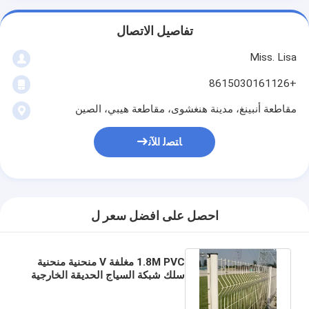
تفاصيل الاتصال
Miss. Lisa
+8615030161126
مقاطعة أنبينغ، مدينة هنغشوى، مقاطعة هيبي، الصين
ﺎﺘﺼﻟ ﺍﻶﻧ
احصل على افضل سعر ل
1.8M PVC مغلفة V منحنية منحنية
سلك شبكة السياج الحديقة الخارجية
3D السياج مع الشكل الخوخ