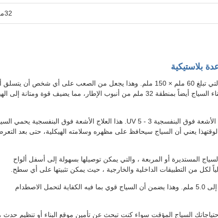
32ملم
واحدة من الميزات الرئيسية لهذا السياج المؤقت هي فتحة الشبكة التي تبلغ 60 ملم × 150 ملم. وهذا يجعل من الصعب على أي شخص أن يتسلق
يمر عبر السياج،التأكد من أن موقعك يبقى آمن في جميع الأوقاتتم بناء السياج أيضاً بمنطقة 32 ملم من أنبوب الإطار، مما يضيف قوة ومتانة إ
لضمان أن السياج يمكن أن يتحمل التعرض للعناصر، يتم معالجته مع الأشعة فوق البنفسجية 3 - UV 5. هذا العلاج الأشعة فوق البنفسجية يحمي ا
الوقتهذا يعني أن السياج سيحافظ على مظهره وسلامته الهيكلية، حتى بعد التعر
 السياج المستديرة أو المربعة ، والتي يمكن توصيلها بسهولة إلى أسفل ألواح
الياً لكل من التطبيقات الداخلية والخارجية ، حيث يمكن تثبيتها على أي سطح.
وأخيراً، تم بناء السياج بمساحة سلكية عالية الجودة، تتراوح من 2.5 إلى 5.0 ملم. وهذا يضمن أن السياج قوي بما فيه الكفاية لتحمل الاصطدام
حتياجاتك السياج المؤقت سواء كنت تبحث عن تأمين موقع البناء أو تنظيم حدث ،