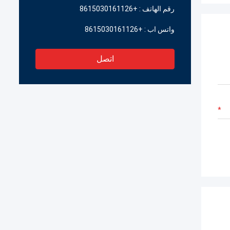
رقم الهاتف :
+8615030161126
واتس اب :
+8615030161126
اتصل