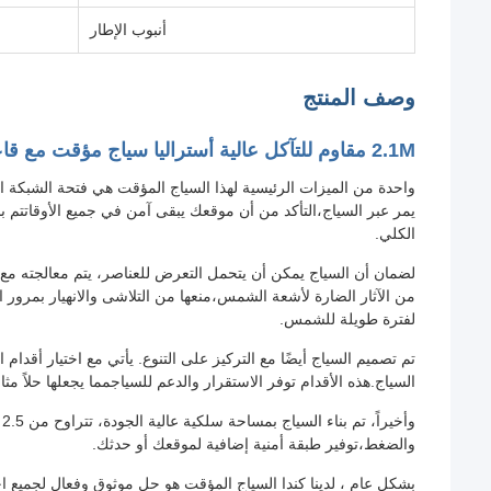
أنبوب الإطار
وصف المنتج
2.1M مقاوم للتآكل عالية أستراليا سياج مؤقت مع قاعدة بلاستيكية
الكلي.
من الآثار الضارة لأشعة الشمس،منعها من التلاشى والانهيار بمرور 
لفترة طويلة للشمس.
تم تصميم السياج أيضًا مع التركيز على التنوع. يأتي مع اختيار أقدام
السياج.هذه الأقدام توفر الاستقرار والدعم للسياجمما يجعلها حلاً مث
والضغط،توفير طبقة أمنية إضافية لموقعك أو حدثك.
بشكل عام ، لدينا كندا السياج المؤقت هو حل موثوق وفعال لجميع ا