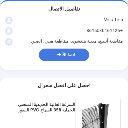
تفاصيل الاتصال
Miss. Lisa
+8615030161126
مقاطعة أنبينغ، مدينة هنغشوى، مقاطعة هيبي، الصين
ﺎﺘﺼﻟ ﺍﻶﻧ
احصل على افضل سعر ل
السرعة العالية الحديدية المنحنى
الحماية 358 السياج PVC السور
المضاد للتسلق مع الشوكة