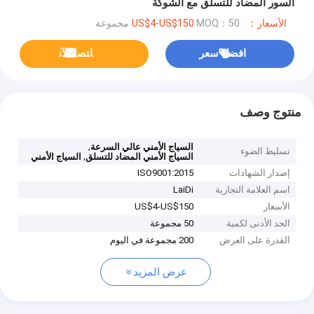
السور المضاد للتسلق مع الشوكة
الأسعار：US$4-US$150
MOQ：50 مجموعة
افضل سعر
ﺎﺘﺼﻟ ﺍﻶﻧ
منتوج وصف
,
السياج الأمني عالي السرعة
تسليط الضوء
,
السياج الأمني المضاد للتسلق
السياج الأمني
إصدار الشهادات
ISO9001:2015
اسم العلامة التجارية
LaiDi
الأسعار
US$4-US$150
الحد الأدنى لكمية
50 مجموعة
القدرة على العرض
200 مجموعة في اليوم
عرض المزيد