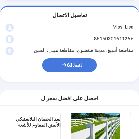
تفاصيل الاتصال
Miss. Lisa
+8615030161126
مقاطعة أنبينغ، مدينة هنغشوى، مقاطعة هيبي، الصين
ﺎﺘﺼﻟ ﺍﻶﻧ
احصل على افضل سعر ل
سد الحصان البلاستيكي
الأبيض المقاوم للأشعة
فوق البنفسجية