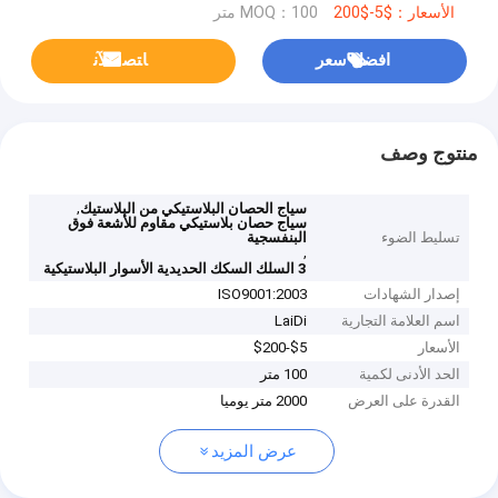
الأسعار：$5-$200
MOQ：100 متر
افضل سعر
ﺎﺘﺼﻟ ﺍﻶﻧ
منتوج وصف
,
سياج الحصان البلاستيكي من البلاستيك
سياج حصان بلاستيكي مقاوم للأشعة فوق
تسليط الضوء
البنفسجية
,
3 السلك السكك الحديدية الأسوار البلاستيكية
إصدار الشهادات
ISO9001:2003
اسم العلامة التجارية
LaiDi
الأسعار
$5-$200
الحد الأدنى لكمية
100 متر
القدرة على العرض
2000 متر يوميا
عرض المزيد