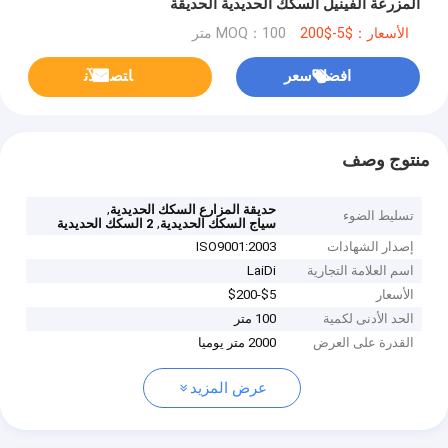
المزرعة الفينيل السكك الحديدية الحديقة
الأسعار：$5-$200
MOQ：100 متر
افضل سعر
ﺎﺘﺼﻟ ﺍﻶﻧ
منتوج وصف
,
حديقة المزارع السكك الحديدية
تسليط الضوء
,
سياج السكك الحديدية
2 السكك الحديدية
إصدار الشهادات
ISO9001:2003
اسم العلامة التجارية
LaiDi
الأسعار
$5-$200
الحد الأدنى لكمية
100 متر
القدرة على العرض
2000 متر يوميا
عرض المزيد