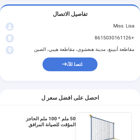
تفاصيل الاتصال
Miss. Lisa
+8615030161126
مقاطعة أنبينغ، مدينة هنغشوى، مقاطعة هيبي، الصين
ﺎﺘﺼﻟ ﺍﻶﻧ
احصل على افضل سعر ل
50 ملم * 100 ملم الحاجز
المؤقت للصيانة المرافق
العمارية الحضرية كندا