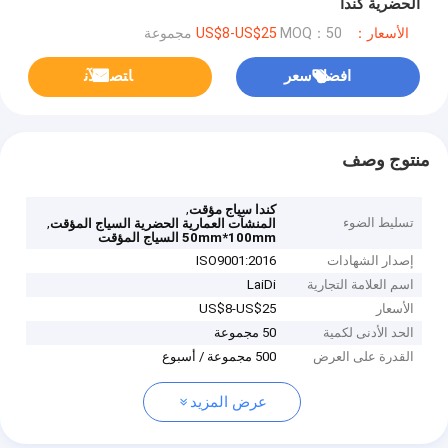
الحضرية كندا
الأسعار：US$8-US$25
MOQ：50 مجموعة
افضل سعر
ﺎﺘﺼﻟ ﺍﻶﻧ
منتوج وصف
,
كندا سياج مؤقت
تسليط الضوء
,
المنشآت العمارية الحضرية السياج المؤقت
50mm*100mm السياج المؤقت
إصدار الشهادات
ISO9001:2016
اسم العلامة التجارية
LaiDi
الأسعار
US$8-US$25
الحد الأدنى لكمية
50 مجموعة
القدرة على العرض
500 مجموعة / أسبوع
عرض المزيد