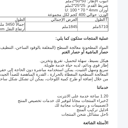
أنبوب الإطار: 50*50*2ملم
شريط القدم: 25*25*2ملم
أوزان U: 100 * 70 * 4mm
الوزن: حوالي 400 كجم لكل مجموعة
T
الطول
العرض الإجمالي
الطول
إجمالاً 3450 ملم
5710ملم
1845ملم
ارتفاع النقل 3050mm
عملية المنتجات ستكون كما يلي:
المواد ‬المطحونة ‬معالجة السطح (المغلفة بالوقود الساخن، التنظيف) ‬‬‬
حصار الماشية أو حصار الغنم
هيكل بسيط، سهلة لتحميل، تفريغ وتخزين.
إطار قوي ودائم، لديه حياة خدمة طويلة.
سريع وسهل التثبيت، يمكن استخدامه مباشرة دون الحاجة إلى حفر ا
المعالجة السطحية المغطاة بالحرارة ، القدرة المناهضة للصدأ الجيدة
من خلال إضافة أو طرح كمية اللوحات، يمكن أن تشكل شكل ساحة م
خدماتنا
1.20 ساعة خدمة على الانترنت
2خبراء المنتجات مجانا لتوفير لك خدمات تخصيص المنتج
3تصميمات و رسومات مجانية لك
4دليل تركيب المنتج
5حل مشاكل شحن المنتجات
الأسئلة الشائعة