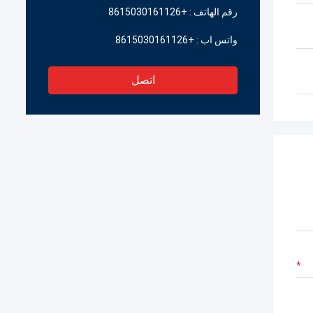
رقم الهاتف :
+8615030161126
واتس اب :
+8615030161126
اتصل