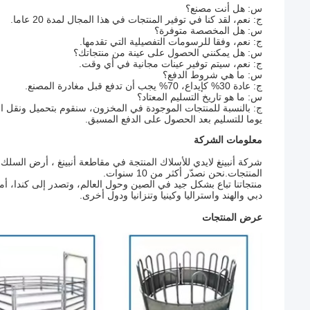
س: هل أنت مصنع؟
ج: نعم، لقد كنا في توفير المنتجات في هذا المجال لمدة 20 عاما.
س: هل المخصصة متوفرة؟
ج: نعم، وفقا للرسومات التفصيلية التي تقدمها.
س: هل يمكنني الحصول على عينة من منتجاتك؟
ج: نعم، سيتم توفير عينات مجانية في أي وقت.
س: ما هي شروط الدفع؟
ج: عادة 30% كإيداع، 70% يجب أن تدفع قبل مغادرة المصنع.
س: ما هو تاريخ التسليم المعتاد؟
يوما للتسليم بعد الحصول على الدفع المسبق.
معلومات الشركة
شركة أنبينغ لايدي للأسلاك المنتجة في مقاطعة أنبينغ ، أرض السلك
المنتجات.نحن نصدّر أكثر من 10 سنوات.
منتجاتنا تباع بشكل جيد في الصين وحول العالم، وتصدر إلى كندا، أمر
دبي والهند واستراليا وكينيا وتنزانيا ودول أخرى.
عرض المنتجات