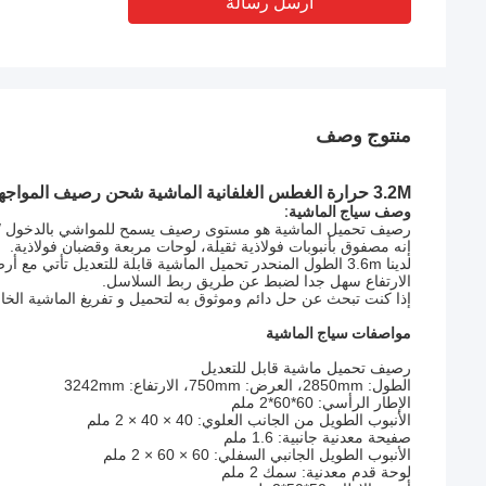
أرسل رسالة
منتوج وصف
3.2M حرارة الغطس الغلفانية الماشية شحن رصيف المواجهة الأسوار الماشية
وصف سياج الماشية:
رصيف تحميل الماشية هو مستوى رصيف يسمح للمواشي بالدخول / 
إنه مصفوق بأنبوبات فولاذية ثقيلة، لوحات مربعة وقضبان فولاذية.
لدينا 3.6m الطول المنحدر تحميل الماشية قابلة للتعديل تأتي مع أرضية صفيحة مربعة مع قضبان فولاذية كخطوات.
الارتفاع سهل جدا لضبط عن طريق ربط السلاسل.
إذا كنت تبحث عن حل دائم وموثوق به لتحميل و تفريغ الماشية الخاص
مواصفات سياج الماشية
رصيف تحميل ماشية قابل للتعديل
الطول: 2850mm، العرض: 750mm، الارتفاع: 3242mm
الإطار الرأسي: 60*60*2 ملم
الأنبوب الطويل من الجانب العلوي: 40 × 40 × 2 ملم
صفيحة معدنية جانبية: 1.6 ملم
الأنبوب الطويل الجانبي السفلي: 60 × 60 × 2 ملم
لوحة قدم معدنية: سمك 2 ملم