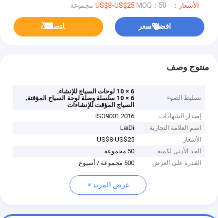
الأسعار：US$8-US$25
MOQ：50 مجموعة
افضل سعر
ﺎﺘﺼﻟ ﺍﻶﻧ
منتوج وصف
,
6 × 10 لوحات السياج للإنشاء
تسليط الضوء
,
6 × 10 سلسلة وصلة لوحة السياج المؤقتة
السياج المؤقت للإنشاءات
إصدار الشهادات
ISO9001:2016
اسم العلامة التجارية
LaiDi
الأسعار
US$8-US$25
الحد الأدنى لكمية
50 مجموعة
القدرة على العرض
500 مجموعة / أسبوع
عرض المزيد