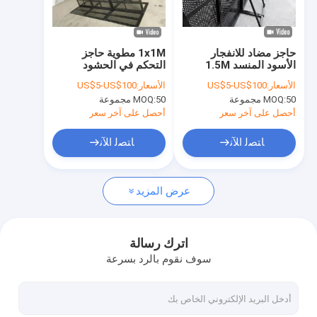
حولنا
جولة في المصنع
حاجز مضاد للانفجار
1x1M مطوية حاجز
الأسود المنسد 1.5M
التحكم في الحشود
مراقبة الجودة
الحواجز الحشود الحفلة
الحاجز للحفل الموسيقي
الأسعار:
US$5-US$100
الأسعار:
US$5-US$100
50 مجموعة
MOQ:
50 مجموعة
MOQ:
اتصل بنا
أحصل على آخر سعر
أحصل على آخر سعر
أخبار
ﺎﺘﺼﻟ ﺍﻶﻧ
ﺎﺘﺼﻟ ﺍﻶﻧ
الحالات
عرض المزيد
اطلب عرض أسعار
اترك رسالة
سوف نقوم بالرد بسرعة
سياج شبكي من الأسلاك المعدنية
السياج المؤقت المعدني