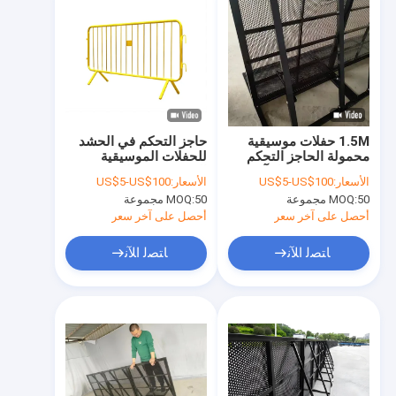
1.5M حفلات موسيقية
حاجز التحكم في الحشد
محمولة الحاجز التحكم
للحفلات الموسيقية
في الحشود بشكل آمن
الصوتية مع معالجة
الأسعار:
US$5-US$100
الأسعار:
US$5-US$100
السطح المغلفة المغمورة
50 مجموعة
MOQ:
50 مجموعة
MOQ:
بالحر
أحصل على آخر سعر
أحصل على آخر سعر
ﺎﺘﺼﻟ ﺍﻶﻧ
ﺎﺘﺼﻟ ﺍﻶﻧ
الصفحة الرئيسية
المنتجات
برنامج VR