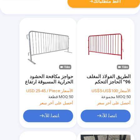
أعط متطلباتك
الطريق الفولاذ المغلف
حواجز مكافحة الحشود
96" الحاجز التحكم
الحرارية المسبوقة ارتفاع
الحشود الوقوف السياج
1 متر طول 2 متر واجب
الأسعار:
US$5-US$100
الأسعار:
USD 25-45 / Piece
المعدن الحواجز المرورية
ثقيل حصار مؤقت لسلامة
50 مجموعة
MOQ:
50 قطعة
MOQ:
السياج
الحدث
أحصل على آخر سعر
أحصل على آخر سعر
ﺎﺘﺼﻟ ﺍﻶﻧ
ﺎﺘﺼﻟ ﺍﻶﻧ