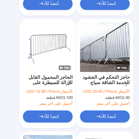
ﺎﺘﺼﻟ ﺍﻶﻧ
ﺎﺘﺼﻟ ﺍﻶﻧ
حاجز التحكم في الحشود
الحاجز المحمول القابل
للخدمة الشاقة سياج
للإزالة للسيطرة على
الأمان من الصلب
الحشود
الأسعار:
USD 25-45 / Piece
الأسعار:
USD 15-28 / Piece
المجلفن بطول 1.1 متر
30 قطعة
MOQ:
100 قطعة
MOQ:
وطول 2 متر
أحصل على آخر سعر
أحصل على آخر سعر
ﺎﺘﺼﻟ ﺍﻶﻧ
ﺎﺘﺼﻟ ﺍﻶﻧ