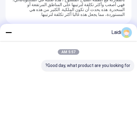
فهي أصعب وأكثر تكلفة لترتيبها على المناطق المرتفعة أو
المنحدرة. هذه يحدث أن تكون الملكية. الكثير من هذه هي
المستوردة، مما يجعل هذه غالبا أكثر تكلفة لترتيبها.
Laidi
المنتجات الموصى بها
5:57 AM
Good day, what product are you looking for?
4 حواجز بيئية الصديقة
2.0mm سلك الشد
5.0mm
للبيئة الثقيلة-الواجب
العالي المجلفن عقدة
المغلفة سلسلة 
مقاومة للأشعة فوق
ثابتة سياج مزرعة الماشية
ربط السور للمل
البنفسجية حصان السياج
لفة طول 50 متر للمزرعة
ملاعب كرة القدم
إرسال استفسار
إرسال استفسار
إرسال است
منزل
حول نا
اتصل بنا
Desktop Site