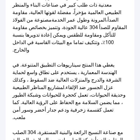
معدنية ذات طلب كبير في صناعات البناء والمنظر
الطبيعي العالمية مؤخراً، مفضلة لقوتها العالية، مقاومة
الصدأ،المرونة وطول عمر الخدمةمصنوعة من الفولاذ
المقاوم للصدأ 304 عالية الجودة، وتتميز بخصائص مقاومة
للتآكل ومقاومة للطقس ويمكن إعادة تدويرها بنسبة
100٪، وتتكيف تماما مع البيئات القاسية في الداخل
والخارج.
يغطي هذا المنتج سيناريوهات التطبيق المتنوعة. في
الهندسة المعمارية ، يستخدم على نطاق واسع لحماية
الشرفة والدرج والمنزلات العالية ضد السقوط ، وكذلك
عزل الجسور ضد الإلقاء.لمشاريع المناظر الطبيعية
وحديقة الحيوانات، تعمل كحجرة للحيوانات وشبكة الطيور
، مما يضمن السلامة مع الحفاظ على الرؤية العالية. كما
تعمل كقسمة زخرفية ودعم جدار أخضر وسور أمن
ملعب.
مع صناعة النسيج الرائعة والبنية المستقرة، 304 الصلب
المقاوم للصدأ شبكة الحبل يوازن بين السلامة والجمالية