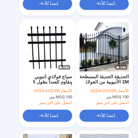
ﺎﺘﺼﻟ ﺍﻶﻧ
ﺎﺘﺼﻟ ﺍﻶﻧ
الحديقة الحديثة المسطحة
سياج فولاذي أنبوبي
2M الأنبوبية من الفولاذ
مقاوم للصدأ بطول 5
سد لوحة مسحوق سد
أقدام تصميم عصري
الأسعار:
US$4-US$200
الأسعار:
US$4-US$200
حمام السباحة
لتحسين الأمن وطول
100 متر
MOQ:
100 متر
MOQ:
العمر
أحصل على آخر سعر
أحصل على آخر سعر
ﺎﺘﺼﻟ ﺍﻶﻧ
ﺎﺘﺼﻟ ﺍﻶﻧ