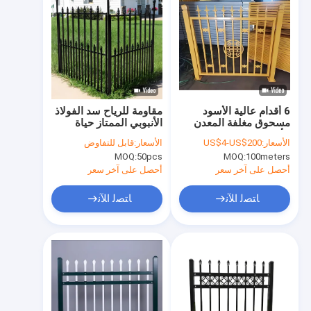
6 أقدام عالية الأسود
مقاومة للرياح سد الفولاذ
مسحوق مغلفة المعدن
الأنبوبي الممتاز حياة
الأسطواني الحديد السياج
طويلة سد المزرعة
الأسعار:
US$4-US$200
الأسعار:
قابل للتفاوض
MOQ:
50pcs
MOQ:
100meters
أحصل على آخر سعر
أحصل على آخر سعر
ﺎﺘﺼﻟ ﺍﻶﻧ
ﺎﺘﺼﻟ ﺍﻶﻧ
الصفحة الرئيسية
المنتجات
برنامج VR