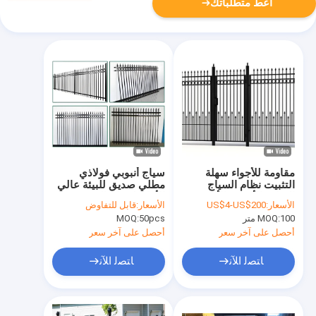
أعط متطلباتك
مقاومة للأجواء سهلة
سياج أنبوبي فولاذي
التثبيت نظام السياج
مطلي صديق للبيئة عالي
الصلب الأنبوبي الأسود
الأمان لسياج المجتمع
الأسعار:
US$4-US$200
الأسعار:
قابل للتفاوض
للاستخدام السكني
100 متر
MOQ:
50pcs
MOQ:
أحصل على آخر سعر
أحصل على آخر سعر
ﺎﺘﺼﻟ ﺍﻶﻧ
ﺎﺘﺼﻟ ﺍﻶﻧ