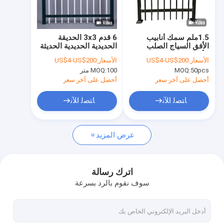
حولنا
جولة في المصنع
1.5ملم سمك أنابيب
6 قدم 3x3 الحديقة
الأفق السياج الصلب
الحديدية الحديدية الحديثة
مراقبة الجودة
الأنابيب 60x60ملم
الأسعار:
US$4-US$200
الأسعار:
US$4-US$200
للحماية الدائمة
50pcs
MOQ:
100 متر
MOQ:
اتصل بنا
أحصل على آخر سعر
أحصل على آخر سعر
أخبار
ﺎﺘﺼﻟ ﺍﻶﻧ
ﺎﺘﺼﻟ ﺍﻶﻧ
الحالات
عرض المزيد
اطلب عرض أسعار
اترك رسالة
سوف نقوم بالرد بسرعة
سياج شبكي من الأسلاك المعدنية
السياج المؤقت المعدني