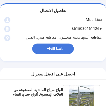
تفاصيل الاتصال
Miss. Lisa
+8615030161126
مقاطعة أنبينغ، مدينة هنغشوى، مقاطعة هيبي، الصين
ﺎﺘﺼﻟ ﺍﻶﻧ
احصل على افضل سعر ل
ألواح سياج الماشية المصنوعة من
الغلاف المسبوق ألواح سياج الفناء
المزارع أستراليا القياسية