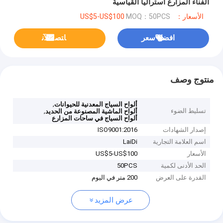
الفناء المزارع أستراليا القياسية
الأسعار：US$5-US$100
MOQ：50PCS
افضل سعر
ﺎﺘﺼﻟ ﺍﻶﻧ
منتوج وصف
,
ألواح السياج المعدنية للحيوانات
تسليط الضوء
,
ألواح الماشية المصنوعة من الحديد
ألواح السياج في ساحات المزارع
إصدار الشهادات
ISO9001:2016
اسم العلامة التجارية
LaiDi
الأسعار
US$5-US$100
الحد الأدنى لكمية
50PCS
القدرة على العرض
200 متر في اليوم
عرض المزيد